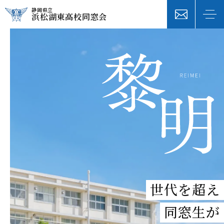
静岡県立
浜松湖東高校同窓会
世代を超え
同窓生が